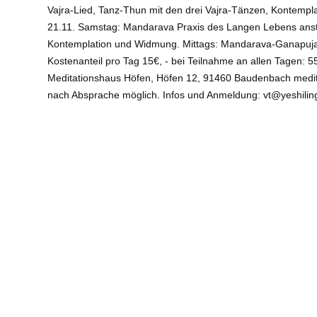
Vajra-Lied, Tanz-Thun mit den drei Vajra-Tänzen, Kontempl
21.11. Samstag: Mandarava Praxis des Langen Lebens anstel
Kontemplation und Widmung. Mittags: Mandarava-Ganapuja-Fe
Kostenanteil pro Tag 15€, - bei Teilnahme an allen Tagen:
Meditationshaus Höfen, Höfen 12, 91460 Baudenbach meditat
nach Absprache möglich. Infos und Anmeldung: vt@yeshilin
Veranstaltungsort
: Internat. Dzogchen Gemeinschaft – Yes
Art
: Längere Retreats
Referent:
Karin Heinemann
Kosten:
€ Einzelne Tage 15,00 Euro, gesamte Veranstaltun
E-Mail
:
Info
:
https://yeshiling.de
Barrierefreiheit:
nein
Angemeldet von
Internat. Dzogchen Gemeinschaft - Yeshilin