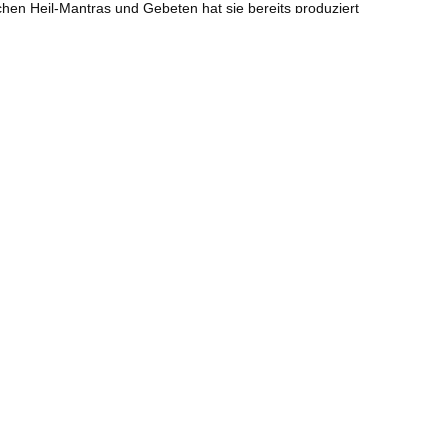
chen Heil-Mantras und Gebeten hat sie bereits produziert
tibetischen Medizin in Amdo. Danach vertiefte sie ihre
schen Arzt und Linienhalter der Yuthok Nyingthig – der
ng International sowie als Hauptorganisatorin von SKY Estland.
 baltischen Staaten und nach Finnland zu bringen.
dizinische Behandlung. Sprache: Mit deutscher