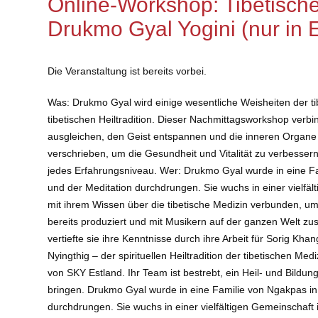
Online-Workshop: Tibetische
Drukmo Gyal Yogini (nur in 
Die Veranstaltung ist bereits vorbei.
Was: Drukmo Gyal wird einige wesentliche Weisheiten der tibe
tibetischen Heiltradition. Dieser Nachmittagsworkshop verb
ausgleichen, den Geist entspannen und die inneren Organe 
verschrieben, um die Gesundheit und Vitalität zu verbessern u
jedes Erfahrungsniveau. Wer: Drukmo Gyal wurde in eine Fam
und der Meditation durchdrungen. Sie wuchs in einer vielfält
mit ihrem Wissen über die tibetische Medizin verbunden, um
bereits produziert und mit Musikern auf der ganzen Welt zu
vertiefte sie ihre Kenntnisse durch ihre Arbeit für Sorig K
Nyingthig – der spirituellen Heiltradition der tibetischen Me
von SKY Estland. Ihr Team ist bestrebt, ein Heil- und Bildun
bringen. Drukmo Gyal wurde in eine Familie von Ngakpas in 
durchdrungen. Sie wuchs in einer vielfältigen Gemeinschaft i