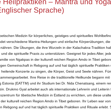
 Heilpraktiken – Mantra und Yoga 
Englischer Sprache)
tischen Medizin für körperliches, geistiges und spirituelles Wohlbefind
indet verschiedene Mantra-Heilungen und einfache Körperübungen, die 
nähren. Die Übungen, die ihre Wurzeln in der Kalachakra-Tradition ha
nd die spirituelle Praxis zu unterstützen. Geeignet für jedes Alter, je
ilie von Ngakpas in der kulturell reichen Region Amdo in Tibet gebore
igen Gemeinschaft in Rebgong auf und hat täglich spirituelle Praktiken 
 heilende Konzerte zu singen, die Körper, Geist und Seele nähren. Fün
sammengearbeitet. Ihre Reise in die traditionelle Heilkunde begann mi
hang Estonia (EATTM) und ihr Studium bei Dr. Nida Chenatsang, einem re
dizin. Drukmo Gyal arbeitet auch als internationale Lehrerin und Leiteri
gszentrum für tibetische Medizin in Estland zu errichten, um diese ural
der kulturell reichen Region Amdo in Tibet geboren. Ihr Leben war von 
n Rebgong auf und hat täglich spirituelle Praktiken und Rituale erlebt.