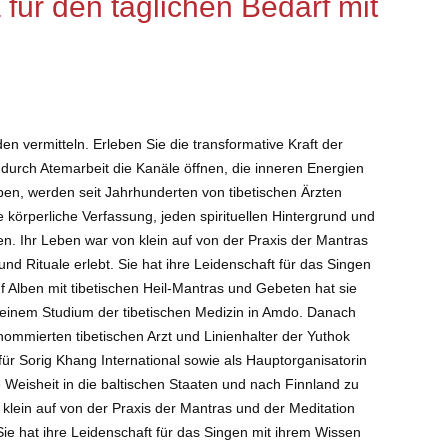
für den täglichen Bedarf mit
en vermitteln. Erleben Sie die transformative Kraft der
durch Atemarbeit die Kanäle öffnen, die inneren Energien
ben, werden seit Jahrhunderten von tibetischen Ärzten
de körperliche Verfassung, jeden spirituellen Hintergrund und
n. Ihr Leben war von klein auf von der Praxis der Mantras
und Rituale erlebt. Sie hat ihre Leidenschaft für das Singen
f Alben mit tibetischen Heil-Mantras und Gebeten hat sie
t einem Studium der tibetischen Medizin in Amdo. Danach
nommierten tibetischen Arzt und Linienhalter der Yuthok
n für Sorig Khang International sowie als Hauptorganisatorin
te Weisheit in die baltischen Staaten und nach Finnland zu
klein auf von der Praxis der Mantras und der Meditation
 Sie hat ihre Leidenschaft für das Singen mit ihrem Wissen