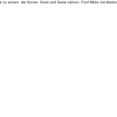
 zu singen, die Körper, Geist und Seele nähren. Fünf Alben mit tibetis
hre Reise in die traditionelle Heilkunde begann mit einem Studium der 
M) und ihr Studium bei Dr. Nida Chenatsang, einem renommierten tibeti
al arbeitet auch als internationale Lehrerin und Leiterin für Sorig Kha
etische Medizin in Estland zu errichten, um diese uralte Weisheit in die
lnehmende) Hinweise: Die Veranstaltung enthält und ersetzt keine me
V. | Beisserstr. 23, 22233 Hamburg