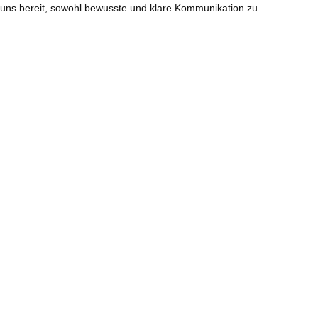
n uns bereit, sowohl bewusste und klare Kommunikation zu
ung und Ehebruch ab. Lehrer und Lehrerinnen, die das
Lehrerinnen respektieren ihre Gelübde und sehen von
 und Position eine sexuelle Beziehung mit einem Schüler oder
oder Schülerinnen entwickelt haben, erkennen wir an, dass
solchen Fall folgende Richtlinien entscheidend sind:
cht.
rerInnen-Beziehung nicht angebracht.
wickelt, muss die Schüler-Lehrer-Beziehung klar und
 solche Beziehung muss mit Zurückhaltung und Sensibilität
en der letzten formalen Lehrsituation liegen und beiderseits