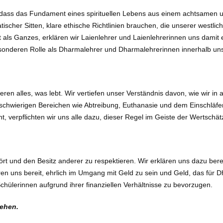
, dass das Fundament eines spirituellen Lebens aus einem achtsamen
tischer Sitten, klare ethische Richtlinien brauchen, die unserer westli
als Ganzes, erklären wir Laienlehrer und Laienlehrerinnen uns damit ei
esonderen Rolle als Dharmalehrer und Dharmalehrerinnen innerhalb uns
ren alles, was lebt. Wir vertiefen unser Verständnis davon, wie wir i
h schwierigen Bereichen wie Abtreibung, Euthanasie und dem Einschläf
, verpflichten wir uns alle dazu, dieser Regel im Geiste der Wertschät
ört und den Besitz anderer zu respektieren. Wir erklären uns dazu bere
ren uns bereit, ehrlich im Umgang mit Geld zu sein und Geld, das für 
Schülerinnen aufgrund ihrer finanziellen Verhältnisse zu bevorzugen.
sehen.