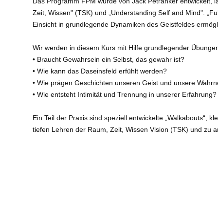
Das Programm FPM wurde von Jack Petranker entwickelt, lang
Zeit, Wissen" (TSK) und „Understanding Self and Mind". „Fu
Einsicht in grundlegende Dynamiken des Geistfeldes ermögl
Wir werden in diesem Kurs mit Hilfe grundlegender Übungen
• Braucht Gewahrsein ein Selbst, das gewahr ist?
• Wie kann das Daseinsfeld erfühlt werden?
• Wie prägen Geschichten unseren Geist und unsere Wah
• Wie entsteht Intimität und Trennung in unserer Erfahrung?
Ein Teil der Praxis sind speziell entwickelte „Walkabouts“, k
tiefen Lehren der Raum, Zeit, Wissen Vision (TSK) und zu 
— 8x sonntags, online über Zoom von 17 bis 18.30 Uhr
— am 5., 12., 19., 26. Oktober und am 2., 9., 16., 23. Nov
Veranstaltungsort
: Nyingma Zentrum Deutschland | Siebac
Art
: Abendveranstaltungen/Vorträge
Referent:
Karin Tommack & Matthias Brenner