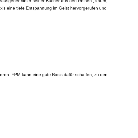
erausgeber vieler seiner Bücher aus den Reihen „Raum,
axis eine tiefe Entspannung im Geist hervorgerufen und
grieren. FPM kann eine gute Basis dafür schaffen, zu den