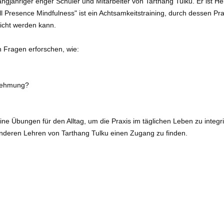
jähriger enger Schüler und Mitarbeiter von Tarthang Tulku. Er ist H
ll Presence Mindfulness" ist ein Achtsamkeitstraining, durch dessen Pr
icht werden kann.
 Fragen erforschen, wie:
rnehmung?
leine Übungen für den Alltag, um die Praxis im täglichen Leben zu inte
anderen Lehren von Tarthang Tulku einen Zugang zu finden.
ember 2025
hstr. 66, 50733 Köln