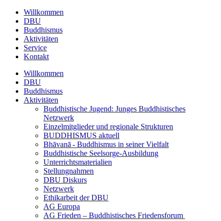
Willkommen
DBU
Buddhismus
Aktivitäten
Service
Kontakt
Willkommen
DBU
Buddhismus
Aktivitäten
Buddhistische Jugend: Junges Buddhistisches
Netzwerk
Einzelmitglieder und regionale Strukturen
BUDDHISMUS aktuell
Bhāvanā - Buddhismus in seiner Vielfalt
Buddhistische Seelsorge-Ausbildung
Unterrichtsmaterialien
Stellungnahmen
DBU Diskurs
Netzwerk
Ethikarbeit der DBU
AG Europa
AG Frieden – Buddhistisches Friedensforum