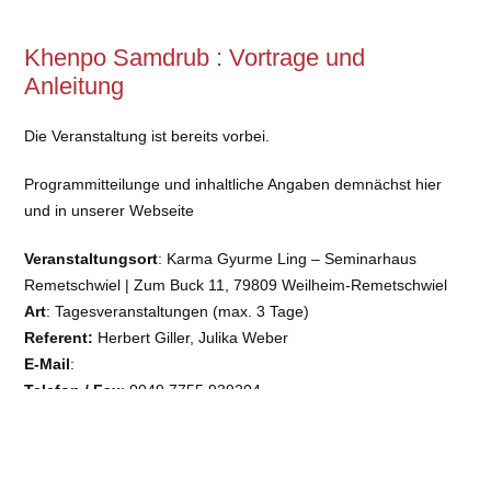
Khenpo Samdrub : Vortrage und
Anleitung
Die Veranstaltung ist bereits vorbei.
Programmitteilunge und inhaltliche Angaben demnächst hier
und in unserer Webseite
Veranstaltungsort
: Karma Gyurme Ling – Seminarhaus
Remetschwiel | Zum Buck 11, 79809 Weilheim-Remetschwiel
Art
: Tagesveranstaltungen (max. 3 Tage)
Referent:
Herbert Giller, Julika Weber
E-Mail
:
Telefon / Fax
: 0049 7755 939204
Info
:
https://www.rigdrol.de/
Barrierefreiheit:
ja
Angemeldet von
Karma Gyurme Ling - Seminarhaus