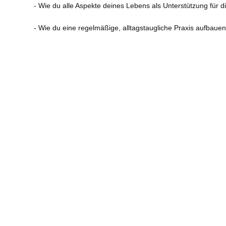
- Wie du alle Aspekte deines Lebens als Unterstützung für d
- Wie du eine regelmäßige, alltagstaugliche Praxis aufbauen
- Mehr über den Unterschied zwischen der Essenz und der E
Der Joy of Living 1-Kurs enthält
- Videos mit Yongey Mingyur Rinpoche.
- Geleitete Meditationen von erfahrenen Tergar-Seminarleite
- Anleitungen (Audios, Texte) zum Üben im täglichen Leben.
- Die Möglichkeit, gleichgesinnte Meditierende zu treffen.
- Erfahrungsaustausch in großen und kleinen Gruppen.
- Zeit und Raum für Fragen und Vertiefung der Inhalte.