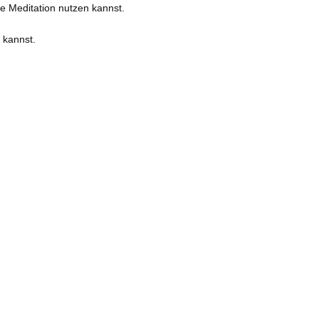
ie Meditation nutzen kannst.
 kannst.
rfahrung der Meditation.
r*innen.