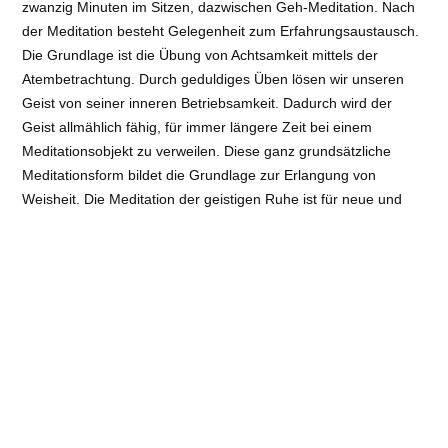
zwanzig Minuten im Sitzen, dazwischen Geh-Meditation. Nach
der Meditation besteht Gelegenheit zum Erfahrungsaustausch.
Die Grundlage ist die Übung von Achtsamkeit mittels der
Atembetrachtung. Durch geduldiges Üben lösen wir unseren
Geist von seiner inneren Betriebsamkeit. Dadurch wird der
Geist allmählich fähig, für immer längere Zeit bei einem
Meditationsobjekt zu verweilen. Diese ganz grundsätzliche
Meditationsform bildet die Grundlage zur Erlangung von
Weisheit. Die Meditation der geistigen Ruhe ist für neue und
fortgeschrittene Teilnehmer gleichermaßen wertvoll. Hinweis
Dies ist keine therapeutische Veranstaltung; Teilnehmer sollten
psychisch gesund sein. Termin Montag, 19:30 Uhr
Teilnahmegebühr Kostenlos, Spenden willkommen. Kontakt
Jochen Dienemann, Tel 0511 574551
Veranstaltungsort
: Buddhistische Gemeinschaft Chöling e.V. |
Karlsruher Str. 6, 30519 Hannover
Art
: Abendveranstaltungen/Vorträge
Referent:
Marianne Neugebauer