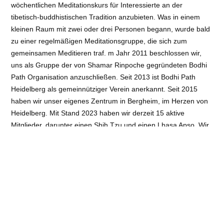
wöchentlichen Meditationskurs für Interessierte an der
tibetisch-buddhistischen Tradition anzubieten. Was in einem
kleinen Raum mit zwei oder drei Personen begann, wurde bald
zu einer regelmäßigen Meditationsgruppe, die sich zum
gemeinsamen Meditieren traf. m Jahr 2011 beschlossen wir,
uns als Gruppe der von Shamar Rinpoche gegründeten Bodhi
Path Organisation anzuschließen. Seit 2013 ist Bodhi Path
Heidelberg als gemeinnütziger Verein anerkannt. Seit 2015
haben wir unser eigenes Zentrum in Bergheim, im Herzen von
Heidelberg. Mit Stand 2023 haben wir derzeit 15 aktive
Mitglieder, darunter einen Shih Tzu und einen Lhasa Apso. Wir
bieten wöchentliche Shiné-Meditation mittwochs und
monatliche Praxistage am dritten Sonntag im Monat, sowie eine
Studiengruppe oder Belehrungen mit Bodhi Path Lamas und
Dharmalehrern.
Kontaktinformation
Poststr. 32, 69115 Heidelberg
Telefon:
+49 1575 157 65 33