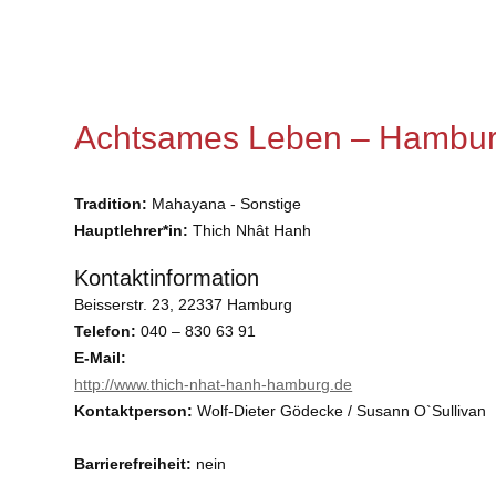
Achtsames Leben – Hambu
Tradition:
Mahayana - Sonstige
Hauptlehrer*in:
Thich Nhât Hanh
Kontaktinformation
Beisserstr. 23, 22337 Hamburg
Telefon:
040 – 830 63 91
E-Mail:
http://www.thich-nhat-hanh-hamburg.de
Kontaktperson:
Wolf-Dieter Gödecke / Susann O`Sullivan
Barrierefreiheit:
nein