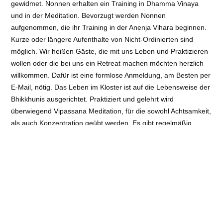
gewidmet. Nonnen erhalten ein Training in Dhamma Vinaya
und in der Meditation. Bevorzugt werden Nonnen
aufgenommen, die ihr Training in der Anenja Vihara beginnen.
Kurze oder längere Aufenthalte von Nicht-Ordinierten sind
möglich. Wir heißen Gäste, die mit uns Leben und Praktizieren
wollen oder die bei uns ein Retreat machen möchten herzlich
willkommen. Dafür ist eine formlose Anmeldung, am Besten per
E-Mail, nötig. Das Leben im Kloster ist auf die Lebensweise der
Bhikkhunis ausgerichtet. Praktiziert und gelehrt wird
überwiegend Vipassana Meditation, für die sowohl Achtsamkeit,
als auch Konzentration geübt werden. Es gibt regelmäßig,
jeden Donnerstag, einen Dhammavortrag und die Möglichkeit
live oder per Zoom an Veranstaltungen im Kloster
teilzunehmen. Mehr Informationen sind zu finden unter:
http://anenja-vihara.org.
Kontaktinformation
Morgen 6, 87549 Rettenberg
Telefon:
+49 (0) 83 27 / 93 08 91