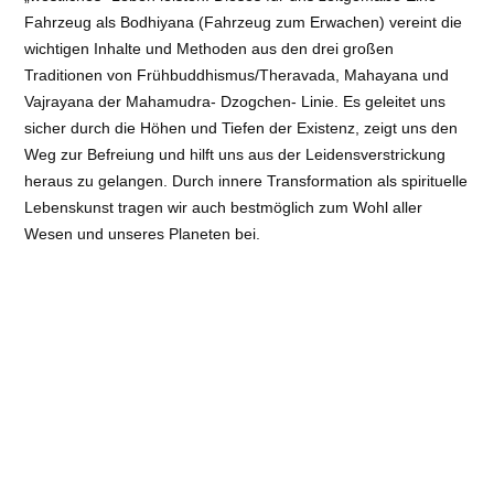
Fahrzeug als Bodhiyana (Fahrzeug zum Erwachen) vereint die
wichtigen Inhalte und Methoden aus den drei großen
Traditionen von Frühbuddhismus/Theravada, Mahayana und
Vajrayana der Mahamudra- Dzogchen- Linie. Es geleitet uns
sicher durch die Höhen und Tiefen der Existenz, zeigt uns den
Weg zur Befreiung und hilft uns aus der Leidensverstrickung
heraus zu gelangen. Durch innere Transformation als spirituelle
Lebenskunst tragen wir auch bestmöglich zum Wohl aller
Wesen und unseres Planeten bei.
Inhalte von Praxis und Studium:
* Grundlegende Inhalte und Meditationsmethoden
* Vertiefung von Verständnis und Praxis
* Dharma und Alltag verbinden
* Dharma-Mystik zur Vertiefung des spirituellen Weges
* Die ganzheitliche und heilende Kraft des Dharma
* Inneres Qigong
* Mehrjähriges alltagsbegleitendes Studien-Retreat mit
Grundkurs, Aufbaukurs und Vertiefungskurs (jeweils über drei