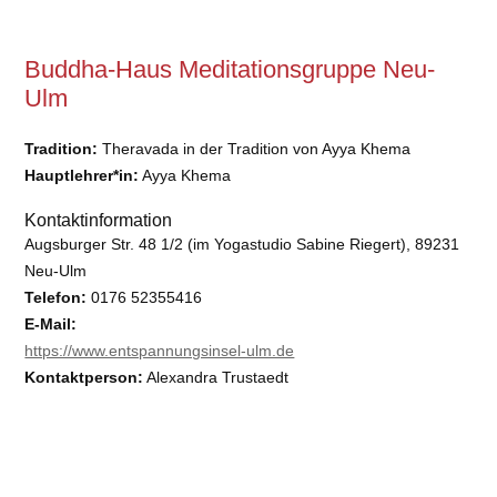
Buddha-Haus Meditationsgruppe Neu-
Ulm
Tradition:
Theravada in der Tradition von Ayya Khema
Hauptlehrer*in:
Ayya Khema
Kontaktinformation
Augsburger Str. 48 1/2 (im Yogastudio Sabine Riegert), 89231
Neu-Ulm
Telefon:
0176 52355416
E-Mail:
https://www.entspannungsinsel-ulm.de
Kontaktperson:
Alexandra Trustaedt
Barrierefreiheit:
nein
DBU-Untergruppe:
Es handelt sich um eine regionale Unter­