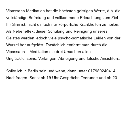
Vipassana Meditation hat die höchsten geistigen Werte, d.h. die
vollständige Befreiung und vollkommene Erleuchtung zum Ziel.
Ihr Sinn ist, nicht einfach nur körperliche Krankheiten zu heilen.
Als Nebeneffekt dieser Schulung und Reinigung unseres
Geistes werden jedoch viele psycho-somatische Leiden von der
Wurzel her aufgelöst. Tatsächlich entfernt man durch die
Vipassana – Meditation die drei Ursachen allen
Unglücklichseins: Verlangen, Abneigung und falsche Ansichten..
Sollte ich in Berlin sein und wann, dann unter 017989240414
Nachfragen. Sonst ab 19 Uhr Gesprächs-Teerunde und ab 20
Uhr Meditationseinführung.
Dieses kleine Zentrum besteht seit 27 Jahren und ist für alle
offen die einen geistigen Weg der Geistesschulung und
Läuterung suchen. Für AnfängerInnen gibt es Einführung in die
Atemkonzentration.