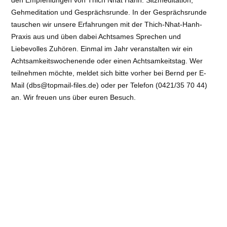
den Empfehlungen von Thich Nhat Hanh: Sitzmeditation,
Gehmeditation und Gesprächsrunde. In der Gesprächsrunde
tauschen wir unsere Erfahrungen mit der Thich-Nhat-Hanh-
Praxis aus und üben dabei Achtsames Sprechen und
Liebevolles Zuhören. Einmal im Jahr veranstalten wir ein
Achtsamkeitswochenende oder einen Achtsamkeitstag. Wer
teilnehmen möchte, meldet sich bitte vorher bei Bernd per E-
Mail (dbs@topmail-files.de) oder per Telefon (0421/35 70 44)
an. Wir freuen uns über euren Besuch.
Kontaktinformation
Vor dem Steintor 34 (Atriumhof - Zen Kreis Bremen), 28203
Bremen
Telefon:
0421357044
E-Mail:
https://intersein.de/gemeinschaften.html#deutschland
Kontaktperson:
Bernd
Barrierefreiheit:
nein