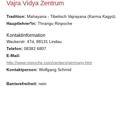
Vajra Vidya Zentrum
Tradition:
Mahayana - Tibetisch Vajrayana (Karma Kagyü)
Hauptlehrer*in:
Thrangu Rinpoche
Kontaktinformation
Wackerstr. 47d, 88131 Lindau
Telefon:
08382 6807
E-Mail:
http://www.rinpoche.com/centers/germany.htm
Kontaktperson:
Wolfgang Schmid
Barrierefreiheit:
nein
Keine DBU-Mitgliedsgemeinschaft oder deren Untergruppe.
Anmelden
|
Impressum
|
Datenschutzerklärung