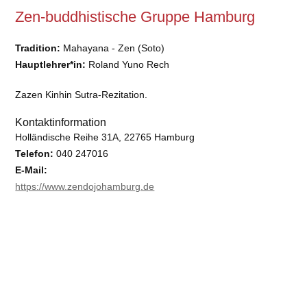
Zen-buddhistische Gruppe Hamburg
Tradition:
Mahayana - Zen (Soto)
Hauptlehrer*in:
Roland Yuno Rech
Zazen Kinhin Sutra-Rezitation.
Kontaktinformation
Holländische Reihe 31A, 22765 Hamburg
Telefon:
040 247016
E-Mail:
https://www.zendojohamburg.de
Barrierefreiheit:
nein
Keine DBU-Mitgliedsgemeinschaft oder deren Untergruppe.