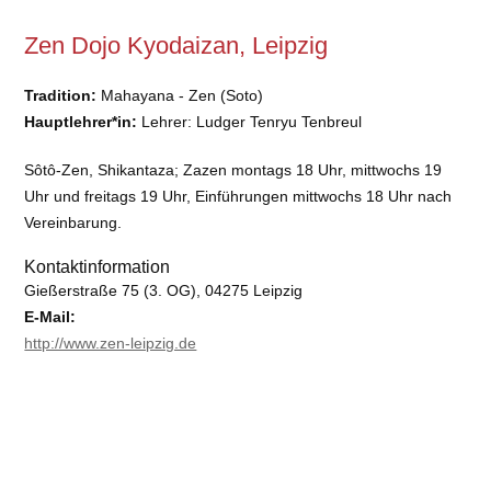
Zen Dojo Kyodaizan, Leipzig
Tradition:
Mahayana - Zen (Soto)
Hauptlehrer*in:
Lehrer: Ludger Tenryu Tenbreul
Sôtô-Zen, Shikantaza; Zazen montags 18 Uhr, mittwochs 19
Uhr und freitags 19 Uhr, Einführungen mittwochs 18 Uhr nach
Vereinbarung.
Kontaktinformation
Gießerstraße 75 (3. OG), 04275 Leipzig
E-Mail:
http://www.zen-leipzig.de
Barrierefreiheit:
nein
Keine DBU-Mitgliedsgemeinschaft oder deren Untergruppe.