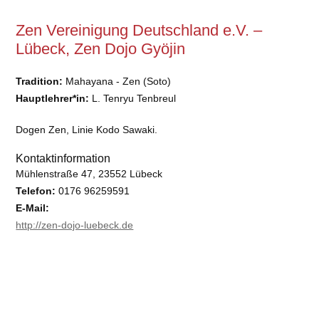
Zen Vereinigung Deutschland e.V. –
Lübeck, Zen Dojo Gyöjin
Tradition:
Mahayana - Zen (Soto)
Hauptlehrer*in:
L. Tenryu Tenbreul
Dogen Zen, Linie Kodo Sawaki.
Kontaktinformation
Mühlenstraße 47, 23552 Lübeck
Telefon:
0176 96259591
E-Mail:
http://zen-dojo-luebeck.de
Barrierefreiheit:
nein
Keine DBU-Mitgliedsgemeinschaft oder deren Untergruppe.