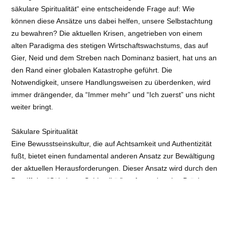
säkulare Spiritualität“ eine entscheidende Frage auf: Wie
können diese Ansätze uns dabei helfen, unsere Selbstachtung
zu bewahren? Die aktuellen Krisen, angetrieben von einem
alten Paradigma des stetigen Wirtschaftswachstums, das auf
Gier, Neid und dem Streben nach Dominanz basiert, hat uns an
den Rand einer globalen Katastrophe geführt. Die
Notwendigkeit, unsere Handlungsweisen zu überdenken, wird
immer drängender, da “Immer mehr” und “Ich zuerst” uns nicht
weiter bringt.
Säkulare Spiritualität
Eine Bewusstseinskultur, die auf Achtsamkeit und Authentizität
fußt, bietet einen fundamental anderen Ansatz zur Bewältigung
der aktuellen Herausforderungen. Dieser Ansatz wird durch den
Begriff der “Säkularen Spiritualität” umfasst, der eine Brücke
schlägt zwischen traditionellen spirituellen Praktiken und den
Bedürfnissen einer modernen, pluralistischen Gesellschaft.
Säkulare Spiritualität betont die Wichtigkeit von Achtsamkeit,