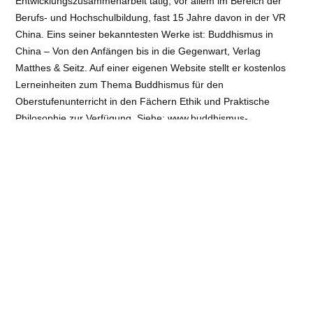
Entwicklungszusammenarbeit tätig, vor allem im Bereich der
Berufs- und Hochschulbildung, fast 15 Jahre davon in der VR
China. Eins seiner bekanntesten Werke ist: Buddhismus in
China – Von den Anfängen bis in die Gegenwart, Verlag
Matthes & Seitz. Auf einer eigenen Website stellt er kostenlos
Lerneinheiten zum Thema Buddhismus für den
Oberstufenunterricht in den Fächern Ethik und Praktische
Philosophie zur Verfügung. Siehe: www.buddhismus-
unterrichtsmaterialien.net
Veranstaltungsort
: Buddha-Talk | Güntherstr. 39, 22087
Hamburg
Art
: Online-Angebote
Referent:
Dr. Hans-Günter Wagner
Kosten:
€ 10
E-Mail
:
Telefon / Fax
: 040- 333 839 64
Info
:
https://www.buddha-talk.de
Barrierefreiheit:
nein