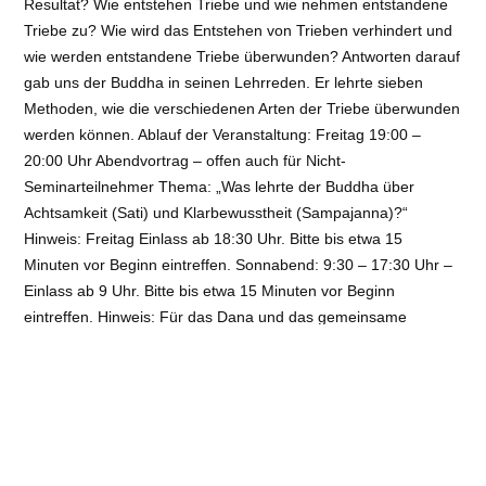
Resultat? Wie entstehen Triebe und wie nehmen entstandene
Triebe zu? Wie wird das Entstehen von Trieben verhindert und
wie werden entstandene Triebe überwunden? Antworten darauf
gab uns der Buddha in seinen Lehrreden. Er lehrte sieben
Methoden, wie die verschiedenen Arten der Triebe überwunden
werden können. Ablauf der Veranstaltung: Freitag 19:00 –
20:00 Uhr Abendvortrag – offen auch für Nicht-
Seminarteilnehmer Thema: „Was lehrte der Buddha über
Achtsamkeit (Sati) und Klarbewusstheit (Sampajanna)?“
Hinweis: Freitag Einlass ab 18:30 Uhr. Bitte bis etwa 15
Minuten vor Beginn eintreffen. Sonnabend: 9:30 – 17:30 Uhr –
Einlass ab 9 Uhr. Bitte bis etwa 15 Minuten vor Beginn
eintreffen. Hinweis: Für das Dana und das gemeinsame
Mittagessen am Sonnabend (11:00 – 12:30 Uhr) bitte etwas
Essen mitbringen. Bhante Dr. Seelawansa Wijayarajapura
Maha Thero wurde 1953 auf Sri Lanka geboren und wurde mit
10 Jahren Mönchsnovize. Bhante Seelawansa absolvierte
seine Schulausbildung im Rahmen des Klosters und studierte
Pali und Sanskrit. Er besuchte die Universität in Sri Lanka, wo