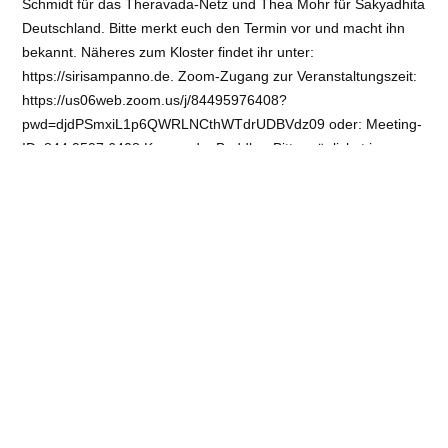
Schmidt für das Theravada-Netz und Thea Mohr für Sakyadhita
Deutschland. Bitte merkt euch den Termin vor und macht ihn
bekannt. Näheres zum Kloster findet ihr unter:
https://sirisampanno.de. Zoom-Zugang zur Veranstaltungszeit:
https://us06web.zoom.us/j/84495976408?
pwd=djdPSmxiL1p6QWRLNCthWTdrUDBVdz09 oder: Meeting-
ID: 844 9597 6408 Kenncode: Buddha. Bitte möglichst immer
mit Video teilnehmen! Eintritt frei, doch wir wünschen dem
Kloster großzügige Spenden.
Veranstaltungsort
: Buddha-Talk Online | Güntherstr. 39,
22087 Hamburg
Art
: Online-Angebote
Referent:
Verschiedene
E-Mail
:
Telefon / Fax
: 040- 333 839 64
Info
:
https://www.buddha-talk.de
Angemeldet von
Buddha-Talk