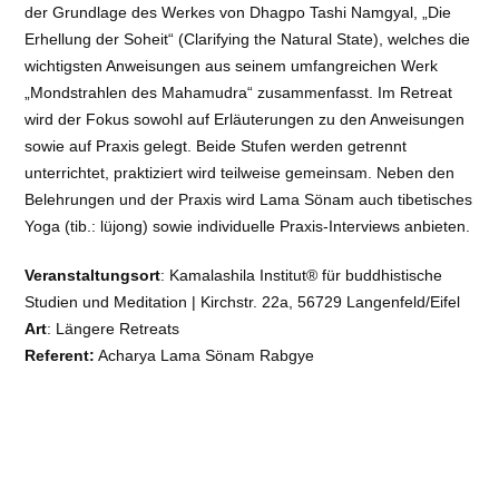
der Grundlage des Werkes von Dhagpo Tashi Namgyal, „Die
Erhellung der Soheit“ (Clarifying the Natural State), welches die
wichtigsten Anweisungen aus seinem umfangreichen Werk
„Mondstrahlen des Mahamudra“ zusammenfasst. Im Retreat
wird der Fokus sowohl auf Erläuterungen zu den Anweisungen
sowie auf Praxis gelegt. Beide Stufen werden getrennt
unterrichtet, praktiziert wird teilweise gemeinsam. Neben den
Belehrungen und der Praxis wird Lama Sönam auch tibetisches
Yoga (tib.: lüjong) sowie individuelle Praxis-Interviews anbieten.
Veranstaltungsort
: Kamalashila Institut® für buddhistische
Studien und Meditation | Kirchstr. 22a, 56729 Langenfeld/Eifel
Art
: Längere Retreats
Referent:
Acharya Lama Sönam Rabgye
Kosten:
€ 398,00 mit Verpflegung, Ermäßigung möglich
E-Mail
:
Telefon / Fax
: 02655 93 90 40
Info
:
https://kamalashila.de/programm/veranstaltungen/veranstaltung/fu