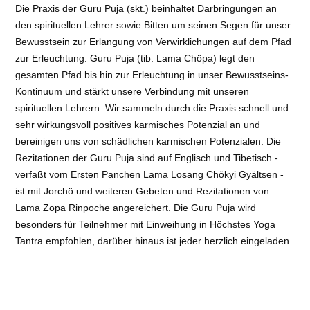
Die Praxis der Guru Puja (skt.) beinhaltet Darbringungen an
den spirituellen Lehrer sowie Bitten um seinen Segen für unser
Bewusstsein zur Erlangung von Verwirklichungen auf dem Pfad
zur Erleuchtung. Guru Puja (tib: Lama Chöpa) legt den
gesamten Pfad bis hin zur Erleuchtung in unser Bewusstseins-
Kontinuum und stärkt unsere Verbindung mit unseren
spirituellen Lehrern. Wir sammeln durch die Praxis schnell und
sehr wirkungsvoll positives karmisches Potenzial an und
bereinigen uns von schädlichen karmischen Potenzialen. Die
Rezitationen der Guru Puja sind auf Englisch und Tibetisch -
verfaßt vom Ersten Panchen Lama Losang Chökyi Gyältsen -
ist mit Jorchö und weiteren Gebeten und Rezitationen von
Lama Zopa Rinpoche angereichert. Die Guru Puja wird
besonders für Teilnehmer mit Einweihung in Höchstes Yoga
Tantra empfohlen, darüber hinaus ist jeder herzlich eingeladen
teilzunehmen. Um weiteres positives karmisches Potenzial zu
erzeugen, kannst du kleine Darbringungen in Form von
Blumen, Räucherwerk, Licht oder Nahrung (Obst, Süßigkeiten,
Kekse usw.) mitbringen. Ebenfalls möglich sind Geldspenden.