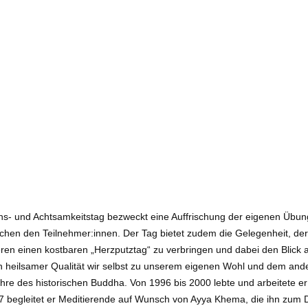
ns- und Achtsamkeitstag bezweckt eine Auffrischung der eigenen Übungs
hen den Teilnehmer:innen. Der Tag bietet zudem die Gelegenheit, der 
n einen kostbaren „Herzputztag“ zu verbringen und dabei den Blick auf 
n heilsamer Qualität wir selbst zu unserem eigenen Wohl und dem ander
ehre des historischen Buddha. Von 1996 bis 2000 lebte und arbeitete 
997 begleitet er Meditierende auf Wunsch von Ayya Khema, die ihn zu