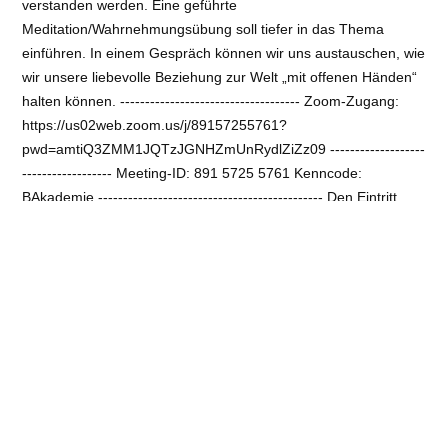
verstanden werden. Eine geführte
Meditation/Wahrnehmungsübung soll tiefer in das Thema
einführen. In einem Gespräch können wir uns austauschen, wie
wir unsere liebevolle Beziehung zur Welt „mit offenen Händen“
halten können. ------------------------------------ Zoom-Zugang:
https://us02web.zoom.us/j/89157255761?
pwd=amtiQ3ZMM1JQTzJGNHZmUnRydlZiZz09 -------------------
------------------ Meeting-ID: 891 5725 5761 Kenncode:
BAkademie --------------------------------------------- Den Eintritt
können Sie auf unser Konto oder per Paypal überweisen. unser
Bankkonto: Buddhistische Akademie Berlin Brandenburg IBAN-
Nr: DE 53430 60967 11338 34901---------------------- Paypal:
https://paypal.me/BAkademie?locale.x=de_DE (Senden) --------
-------------------------- Herzlichen Dank für Ihre Überweisung –
Ihr Beitrag ist eine wertvolle Unterstützung für die Fortführung
unserer Arbeit und die Durchführung unserer Veranstaltungen.
------------------------------------ MyoE Doris Harder lebt in Wien
und ist ordinierte Zen Priesterin in den Linien von Kobun Chino
Otogawa Roshi und Shunryu Suzuki Roshi. Sie hat 10 Jahre in