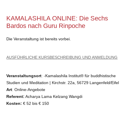
KAMALASHILA ONLINE: Die Sechs
Bardos nach Guru Rinpoche
Die Veranstaltung ist bereits vorbei.
AUSFÜHRLICHE KURSBESCHREIBUNG UND ANMELDUNG
Veranstaltungsort
: -Kamalashila Institut® für buddhistische
Studien und Meditation | Kirchstr. 22a, 56729 Langenfeld/Eifel
Art
: Online-Angebote
Referent:
Acharya Lama Kelzang Wangdi
Kosten:
€ 52 bis € 150
E-Mail
:
Telefon / Fax
: 02655 93 90 40
Info
:
https://kamalashila-campus.com/