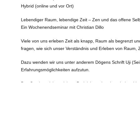
Hybrid (online und vor Ort)
Lebendiger Raum, lebendige Zeit – Zen und das offene Sel
Ein Wochenendseminar mit Christian Dillo
Viele von uns erleben Zeit als knapp, Raum als begrenzt un
fragen, wie sich unser Verständnis und Erleben von Raum, Z
Dazu wenden wir uns unter anderem Dōgens Schrift Uji (Sein
Erfahrungsmöglichkeiten aufzutun.
Das Seminar richtet sich an Praktizierende mit und ohne Vo
Veranstaltungsort
: Akazienzendo | Tempelhofer Ufer 36, 1
Art
: Tagesveranstaltungen (max. 3 Tage)
Referent:
Christian Dillo
Kosten:
€ 80-140Euro
E-Mail
: