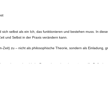
bst
d sich selbst als ein Ich, das funktionieren und bestehen muss. In di
eit und Selbst in der Praxis verändern kann.
-Zeit) zu – nicht als philosophische Theorie, sondern als Einladung,
rkenntnisse und verbindet Zazen, kurze Impulsvorträge, stille Reflex
0963 Berlin