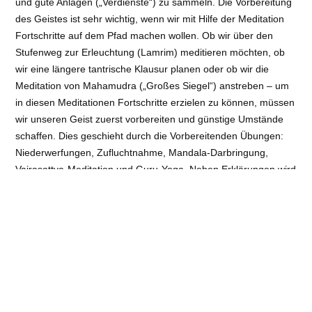
und gute Anlagen („Verdienste“) zu sammeln. Die Vorbereitung
des Geistes ist sehr wichtig, wenn wir mit Hilfe der Meditation
Fortschritte auf dem Pfad machen wollen. Ob wir über den
Stufenweg zur Erleuchtung (Lamrim) meditieren möchten, ob
wir eine längere tantrische Klausur planen oder ob wir die
Meditation von Mahamudra („Großes Siegel“) anstreben – um
in diesen Meditationen Fortschritte erzielen zu können, müssen
wir unseren Geist zuerst vorbereiten und günstige Umstände
schaffen. Dies geschieht durch die Vorbereitenden Übungen:
Niederwerfungen, Zufluchtnahme, Mandala-Darbringung,
Vajrasattva-Meditation und Guru-Yoga. Neben Erklärungen wird
Gen Lobsang die Übungen anleiten und mit den
Teilnehmenden gemeinsam durchführen.
Internetseite
Veranstaltungsort
: Semkye Ling | Lünzener Str. 4, 29640
Schneverdingen
Art
: Längere Retreats
Referent:
Gen Lobsang Choejor
Kosten:
€ Beitrag: 275 € | 206,25 € (Ermäßigung) | 206,25 €