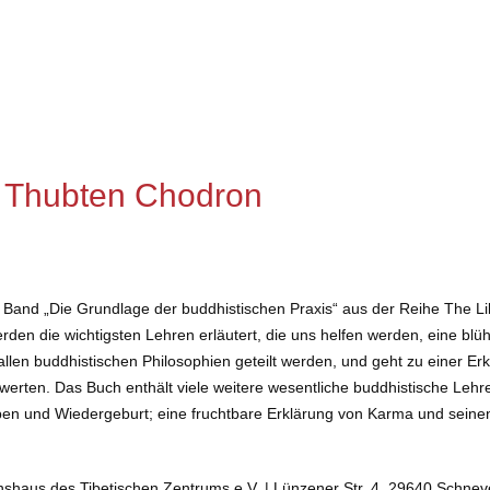
n Thubten Chodron
ite Band „Die Grundlage der buddhistischen Praxis“ aus der Reihe The
erden die wichtigsten Lehren erläutert, die uns helfen werden, eine 
allen buddhistischen Philosophien geteilt werden, und geht zu einer Er
erten. Das Buch enthält viele weitere wesentliche buddhistische Lehre
erben und Wiedergeburt; eine fruchtbare Erklärung von Karma und seine
nshaus des Tibetischen Zentrums e.V. | Lünzener Str. 4, 29640 Schne