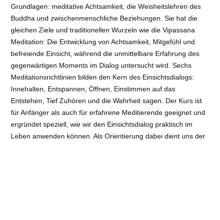
Grundlagen: meditative Achtsamkeit, die Weisheitslehren des
Buddha und zwischenmenschliche Beziehungen. Sie hat die
gleichen Ziele und traditionellen Wurzeln wie die Vipassana
Meditation: Die Entwicklung von Achtsamkeit, Mitgefühl und
befreiende Einsicht, während die unmittelbare Erfahrung des
gegenwärtigen Moments im Dialog untersucht wird. Sechs
Meditationsrichtlinien bilden den Kern des Einsichtsdialogs:
Innehalten, Entspannen, Öffnen, Einstimmen auf das
Entstehen, Tief Zuhören und die Wahrheit sagen. Der Kurs ist
für Anfänger als auch für erfahrene Meditierende geeignet und
ergründet speziell, wie wir den Einsichtsdialog praktisch im
Leben anwenden können. Als Orientierung dabei dient uns der
Edle Achtfache Pfad, wie er vom Buddha in den 4 Edlen
Wahrheiten gelehrt wurde. Außerhalb der Dialoge und des
Austausches in der Gruppe findet der Kurs im Schweigen statt.
Anmeldung über unser Buchungssystem:
Anmeldung
Veranstaltungsort
: Buddhismus im Westen e.V. – Waldhaus