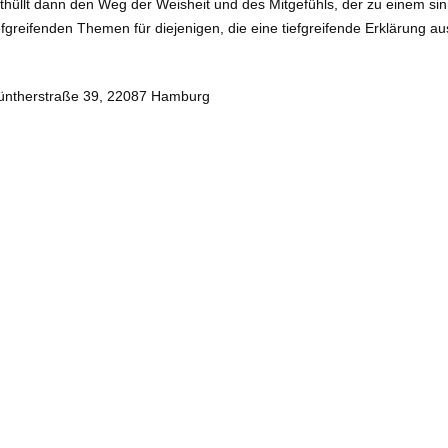
hüllt dann den Weg der Weisheit und des Mitgefühls, der zu einem sin
efgreifenden Themen für diejenigen, die eine tiefgreifende Erklärung a
Güntherstraße 39, 22087 Hamburg
Thubten Jampa
Anmelden
|
Impressum
|
Datenschutzerklärung
© Copyright 2026 Deutsche Buddhistische Union e.V. – Buddhistisc