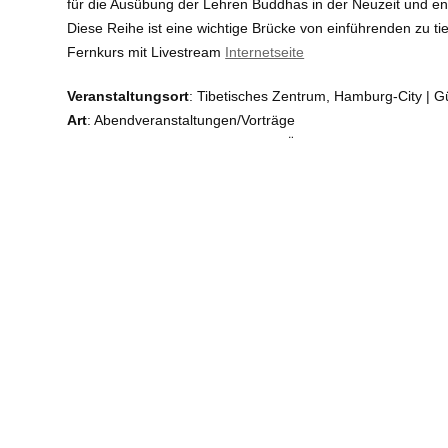
für die Ausübung der Lehren Buddhas in der Neuzeit und ent
Diese Reihe ist eine wichtige Brücke von einführenden zu ti
Fernkurs mit Livestream
Internetseite
Veranstaltungsort
: Tibetisches Zentrum, Hamburg-City | 
Art
: Abendveranstaltungen/Vorträge
Referent:
Ven. Thubten Chodron, Übersetzung: Bhikṣuṇī 
Kosten:
€ 20 € | 15 € (Ermäßigung | Mitglieder)
E-Mail
:
Telefon / Fax
: 040/29 84 34 100
Info
:
https://www.tibet.de
Barrierefreiheit:
nein
Angemeldet von
Tibetisches Zentrum e.V.