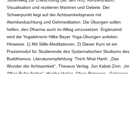
Visualisation und rezitieren Mantren und Gebete. Der
Schwerpunkt liegt auf der Achtsamkeitspraxis mit
Atembeobachtung und Gehmeditation. Die Übungen sollen
helfen, den Dharma auch im Alltag umzusetzen. Ergänzend
wird die Yogalehrerin Hilke Beyer Yoga-Übungen anleiten.
Hinweise: 1) Mit Stille-Meditationen. 2) Dieser Kurs ist ein
Praxismodul für Studierende des Systematischen Studiums des
Buddhismus. Literaturempfehlung: Thich Nhat Hanh: „Das
Wunder der Achtsamkeit“, Theseus Verlag. Jon Kabat-Zinn: „Im
Alltag Ruhe finden“, Herder Verlag. Oliver Petersen: „Gelassen
durch den Alltag“, Ullstein leben.
Veranstaltungsort
: Semkye Ling, Buddhistisches
Meditationshaus des Tibetischen Zentrums e.V. | Lünzener Str.
4, 29640 Schneverdingen
Art
: Längere Retreats
Referent:
Oliver Petersen und Hilke Beyer
Kosten:
€ Beitrag: 220 € | 165 € (Ermäßigung) | 165 €