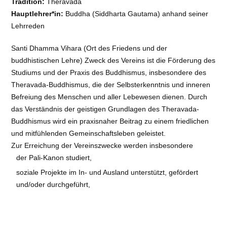
Tradition:
Theravada
Hauptlehrer*in:
Buddha (Siddharta Gautama) anhand seiner
Lehrreden
Santi Dhamma Vihara (Ort des Friedens und der
buddhistischen Lehre) Zweck des Vereins ist die Förderung des
Studiums und der Praxis des Buddhismus, insbesondere des
Theravada-Buddhismus, die der Selbsterkenntnis und inneren
Befreiung des Menschen und aller Lebewesen dienen. Durch
das Verständnis der geistigen Grundlagen des Theravada-
Buddhismus wird ein praxisnaher Beitrag zu einem friedlichen
und mitfühlenden Gemeinschaftsleben geleistet.
Zur Erreichung der Vereinszwecke werden insbesondere
der Pali-Kanon studiert,
soziale Projekte im In- und Ausland unterstützt, gefördert
und/oder durchgeführt,
internationale Begegnungen und der Erfahrungsaustausch
zur Völkerverständigung gefördert,
Öffentlichkeitsarbeit vorgenommen und Publikationen