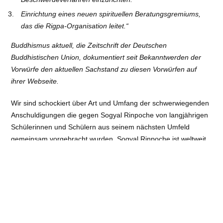
Einrichtung eines neuen spirituellen Beratungsgremiums,
das die Rigpa-Organisation leitet.“
Buddhismus aktuell, die Zeitschrift der Deutschen
Buddhistischen Union, dokumentiert seit Bekanntwerden der
Vorwürfe den aktuellen Sachstand zu diesen Vorwürfen auf
ihrer Webseite.
Wir sind schockiert über Art und Umfang der schwerwiegenden
Anschuldigungen die gegen Sogyal Rinpoche von langjährigen
Schülerinnen und Schülern aus seinem nächsten Umfeld
gemeinsam vorgebracht wurden. Sogyal Rinpoche ist weltweit
einer der bekanntesten Vertreter des tibetischen Buddhismus
und sollte daher in besonderer Weise ein positives Beispiel
geben, für ein Verhalten in Übereinstimmung mit der
buddhistischen Ethik.
Sollten sich die Anschuldigungen als richtig erweisen, dann
hätte sich Sogyal Rinpoche vielfach in erschreckender Weise
schuldig gemacht. Bisher wurden diese Anschuldigungen noch