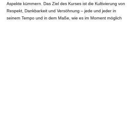
Aspekte kümmern. Das Ziel des Kurses ist die Kultivierung von
Respekt, Dankbarkeit und Versöhnung – jede und jeder in
seinem Tempo und in dem Maße, wie es im Moment möglich
und passend ist. Dabei unterstützen uns verschiedene
Übungen aus der Plum Village Tradition, wie z.B. die
Erdberührungen, der Austausch in kleinen Gruppen und im
Plenum sowie Dharma-Impulse, Lieder und geleitete
Meditationen. Die Zeiten am PC werden aufgelockert durch
Pausen für Einzelarbeit und kurze Gehmeditationen.
Zur Vorbereitung ist es sinnvoll – aber nicht zwingend – Fotos
aus der eigenen Kindheit sowie von Eltern und Großeltern zu
suchen. Aber es sind auch alle willkommen, die bisher gar
keine oder ganz wenig Erinnerung an ihre Vorfahren haben.
Veranstaltungsort
: Buddhistische Akademie Berlin
Brandenburg | online via zoom, 13467 Berlin
Art
: Online-Angebote