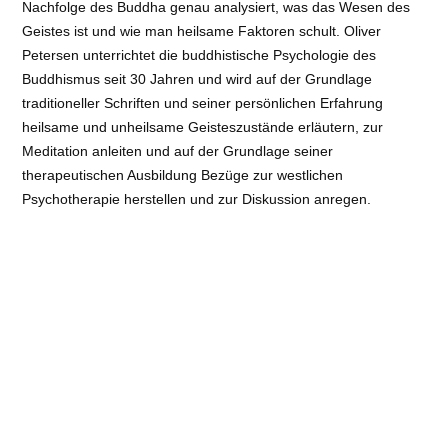
Nachfolge des Buddha genau analysiert, was das Wesen des
Geistes ist und wie man heilsame Faktoren schult. Oliver
Petersen unterrichtet die buddhistische Psychologie des
Buddhismus seit 30 Jahren und wird auf der Grundlage
traditioneller Schriften und seiner persönlichen Erfahrung
heilsame und unheilsame Geisteszustände erläutern, zur
Meditation anleiten und auf der Grundlage seiner
therapeutischen Ausbildung Bezüge zur westlichen
Psychotherapie herstellen und zur Diskussion anregen.
Buchtipp: Edition Rabten: Der Geist und seine Funktionen.
Jellouschek, Schellenbaum, Wilber u.a.: Was heilt uns.
Zwischen Spiritualität und Therapie, Herder Verlag Auch als
Fernkurs mit Livestream. Mehr Infos hier
Internetseite
Veranstaltungsort
: Tibetisches Zentrum e.V. | Güntherstr. 39,
22087 Hamburg
Art
: Abendveranstaltungen/Vorträge
Referent:
Oliver Petersen
Kosten:
€ 160 € | 120 € (Ermäßigung)