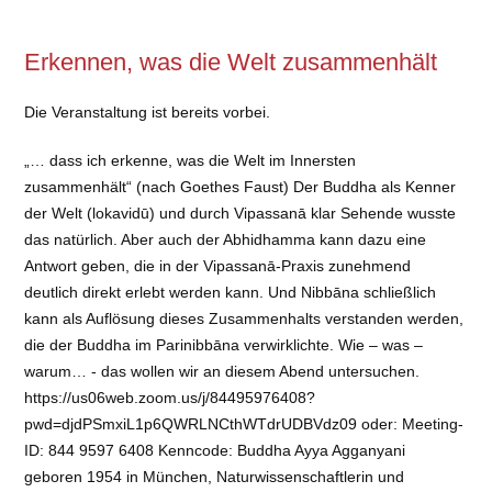
Erkennen, was die Welt zusammenhält
Die Veranstaltung ist bereits vorbei.
„… dass ich erkenne, was die Welt im Innersten
zusammenhält“ (nach Goethes Faust) Der Buddha als Kenner
der Welt (lokavidū) und durch Vipassanā klar Sehende wusste
das natürlich. Aber auch der Abhidhamma kann dazu eine
Antwort geben, die in der Vipassanā-Praxis zunehmend
deutlich direkt erlebt werden kann. Und Nibbāna schließlich
kann als Auflösung dieses Zusammenhalts verstanden werden,
die der Buddha im Parinibbāna verwirklichte. Wie – was –
warum… - das wollen wir an diesem Abend untersuchen.
https://us06web.zoom.us/j/84495976408?
pwd=djdPSmxiL1p6QWRLNCthWTdrUDBVdz09 oder: Meeting-
ID: 844 9597 6408 Kenncode: Buddha Ayya Agganyani
geboren 1954 in München, Naturwissenschaftlerin und