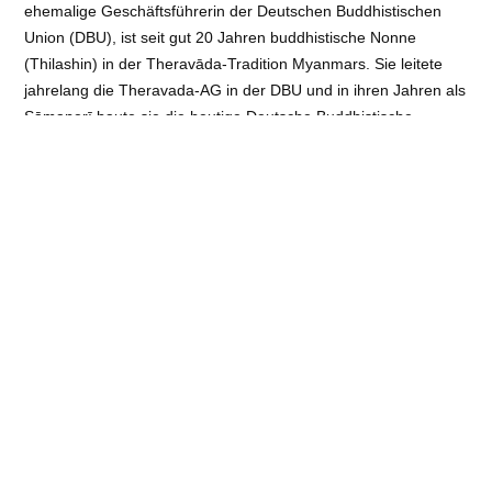
ehemalige Geschäftsführerin der Deutschen Buddhistischen
Union (DBU), ist seit gut 20 Jahren buddhistische Nonne
(Thilashin) in der Theravāda-Tradition Myanmars. Sie leitete
jahrelang die Theravada-AG in der DBU und in ihren Jahren als
Sāmaṇerī baute sie die heutige Deutsche Buddhistische
Ordensgemeinschaft (DBO) anfangs mit auf, in
Zusammenarbeit vor allem mit vietnamesischen Ordinierten.
1999 hat sie ein Buddha-Dhamma-Diplomstudium an der
International Theravada Buddhist Missionary University in
Yangon, Myanmar absolviert. Ihr langjähriger Lehrer ist
Sayadaw Dr. Nandamālābhivaṃsa aus Myanmar, in dessen
Kloster und Zentren sie über viele Jahre regelmäßig
weitergelernt, assistiert und praktiziert hat. Sie lehrt, übersetzt
und schreibt über Abhidhamma und Vipassanā und ist
spirituelle Lehrerin im Abhidhamma-Förderverein e.V.
(www.abhidhamma.de und www.abhidhamma.com). Heute lebt
sie als Einsiedler-Nonne mit Hündin in ihrer „Abhidhamma-
Klause“ in Oberbayern.