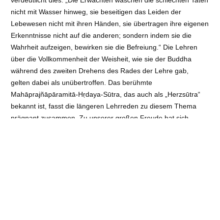
nicht mit Wasser hinweg, sie beseitigen das Leiden der
Lebewesen nicht mit ihren Händen, sie übertragen ihre eigenen
Erkenntnisse nicht auf die anderen; sondern indem sie die
Wahrheit aufzeigen, bewirken sie die Befreiung.“ Die Lehren
über die Vollkommenheit der Weisheit, wie sie der Buddha
während des zweiten Drehens des Rades der Lehre gab,
gelten dabei als unübertroffen. Das berühmte
Mahāprajñāpāramitā-Hṛdaya-Sūtra, das auch als „Herzsūtra“
bekannt ist, fasst die längeren Lehrreden zu diesem Thema
prägnant zusammen. Zu unserer großen Freude hat sich
Geshe Sönam Namgyäl bereiterklärt, uns diesen Klassiker an
fünf Abenden zu erklären.
Internetseite
Veranstaltungsort
: Tibetisches Zentrum e.V. | Hermann-Balk-
Str. 106, 22147 Hamburg
Art
: Abendveranstaltungen/Vorträge
Referent:
Geshe Sönam Namgyäl, Übersetzung: Elisabeth
Steinbrückner