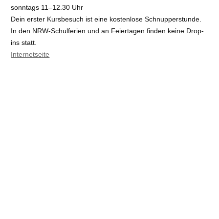
sonntags 11–12.30 Uhr
Dein erster Kursbesuch ist eine kostenlose Schnupperstunde.
In den NRW-Schulferien und an Feiertagen finden keine Drop-
ins statt.
Internetseite
Veranstaltungsort
: Nyingma-Zentrum – Köln | Siebachstr. 66,
50733 Köln
Art
: Tagesveranstaltungen (max. 3 Tage)
Referent:
Kum Nye Team
Kosten:
€ Gebühr: 15 (12) 5-er-Karte 70 ( 50 )
E-Mail
:
Telefon / Fax
: 0221 58 90 474
Info
:
https://www.nyingmazentrum.de
Barrierefreiheit:
nein
Angemeldet von
Nyingma Zentrum Deutschland