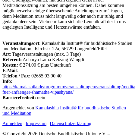
Meditationssitzung am besten umgehen können. Dabei kommen
möglicherweise einige überraschende Anleitungen zum Tragen,
denn Meditation muss nicht langweilig oder auch nur ruhig und
gedankenleer sein. Vielmehr kann sich die Leuchtkraft der in uns
angelegten Intelligenz und Herzenswärme entfalten.
Veranstaltungsort
: Kamalashila Institut® für buddhistische Studien
und Meditation | Kirchstr. 22a, 56729 Langenfeld/Eifel
Art
: Tagesveranstaltungen (max. 3 Tage)
Referent:
Acharya Lama Kelzang Wangdi
Kosten:
€ 274,00 € plus Unterkunft
E-Mail
:
Telefon / Fax
: 02655 93 90 40
Info
:
https://kamalashila.de/programm/veranstaltungen/veranstaltung/medita
fuer-anfaenger-shamatha-vipashyana/
Barrierefreiheit:
nein
Angemeldet von
Kamalashila Institut® für buddhistische Studien
und Meditation
Anmelden
|
Impressum
|
Datenschutzerklärung
© Copyright 2026 Deutsche Buddhistische Union e.V. –