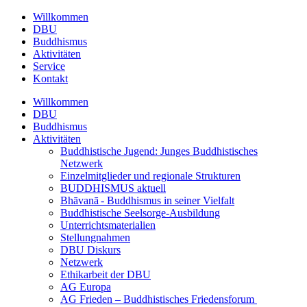
Willkommen
DBU
Buddhismus
Aktivitäten
Service
Kontakt
Willkommen
DBU
Buddhismus
Aktivitäten
Buddhistische Jugend: Junges Buddhistisches
Netzwerk
Einzelmitglieder und regionale Strukturen
BUDDHISMUS aktuell
Bhāvanā - Buddhismus in seiner Vielfalt
Buddhistische Seelsorge-Ausbildung
Unterrichtsmaterialien
Stellungnahmen
DBU Diskurs
Netzwerk
Ethikarbeit der DBU
AG Europa
AG Frieden – Buddhistisches Friedensforum