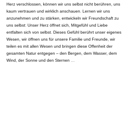
Herz verschlossen, können wir uns selbst nicht berühren, uns
kaum vertrauen und wirklich anschauen. Lernen wir uns
anzunehmen und zu stärken, entwickeln wir Freundschaft zu
uns selbst: Unser Herz öffnet sich, Mitgefühl und Liebe
entfalten sich von selbst. Dieses Gefühl berührt unser eigenes
Wesen, wir öffnen uns für unsere Familie und Freunde, wir
teilen es mit allen Wesen und bringen diese Offenheit der
gesamten Natur entgegen – den Bergen, dem Wasser, dem
Wind, der Sonne und den Sternen …
Erfahre, erforsche und erlebe in diesem Workshop die Vielfalt
der Kum Nye Wege, die Dich zur Offenheit Deines Herzens
führen!
Veranstaltungsort
: Nyingma Zentrum Deutschland |
Siebachstr. 66, 50733 Köln
Art
: Tagesveranstaltungen (max. 3 Tage)
Referent:
Aida Mikalauskaite, Mona Haas
Kosten:
€ 40 € (ermäßigt 30 €)
E-Mail
: