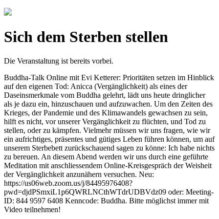
Sich dem Sterben stellen
Die Veranstaltung ist bereits vorbei.
Buddha-Talk Online mit Evi Ketterer: Prioritäten setzen im Hinblick
auf den eigenen Tod: Anicca (Vergänglichkeit) als eines der
Daseinsmerkmale vom Buddha gelehrt, lädt uns heute dringlicher
als je dazu ein, hinzuschauen und aufzuwachen. Um den Zeiten des
Krieges, der Pandemie und des Klimawandels gewachsen zu sein,
hilft es nicht, vor unserer Vergänglichkeit zu flüchten, und Tod zu
stellen, oder zu kämpfen. Vielmehr müssen wir uns fragen, wie wir
ein aufrichtiges, präsentes und gütiges Leben führen können, um auf
unserem Sterbebett zurückschauend sagen zu könne: Ich habe nichts
zu bereuen. An diesem Abend werden wir uns durch eine geführte
Meditation mit anschliessendem Online-Kreisgespräch der Weisheit
der Vergänglichkeit anzunähern versuchen. Neu:
https://us06web.zoom.us/j/84495976408?
pwd=djdPSmxiL1p6QWRLNCthWTdrUDBVdz09 oder: Meeting-
ID: 844 9597 6408 Kenncode: Buddha. Bitte möglichst immer mit
Video teilnehmen!