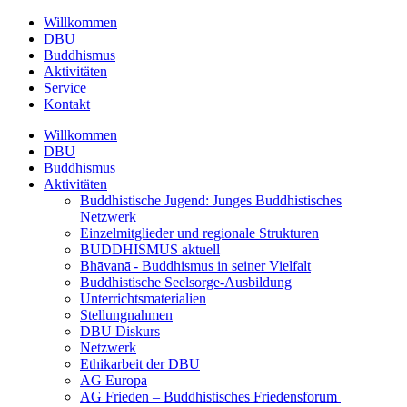
Willkommen
DBU
Buddhismus
Aktivitäten
Service
Kontakt
Willkommen
DBU
Buddhismus
Aktivitäten
Buddhistische Jugend: Junges Buddhistisches
Netzwerk
Einzelmitglieder und regionale Strukturen
BUDDHISMUS aktuell
Bhāvanā - Buddhismus in seiner Vielfalt
Buddhistische Seelsorge-Ausbildung
Unterrichtsmaterialien
Stellungnahmen
DBU Diskurs
Netzwerk
Ethikarbeit der DBU
AG Europa
AG Frieden – Buddhistisches Friedensforum