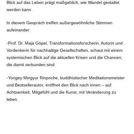
Blick auf das Leben prägt maßgeblich, wie Wandel gestaltet
werden kann.
In diesem Gespräch treffen außergewöhnliche Stimmen
aufeinander:
-
Prof. Dr. Maja Göpel
, Transformationsforscherin, Autorin und
Vordenkerin für nachhaltige Gesellschaften, schaut mit einem
systemischen Blick auf die aktuellen Krisen und die Chancen,
die damit verbunden sind.
-
Yongey Mingyur Rinpoche
, buddhistischer Meditationsmeister
und Bestsellerautor, eröffnet den Blick nach innen – auf
Achtsamkeit, Mitgefühl und die Kunst, mit Veränderung zu
leben.
-
Gert Scobel
, Philosoph, Autor und Fernsehmoderator, bringt
seit Jahrzenten Themen aus Wissenschaft und Philosophie
einem breiten Publikum nahe. Er moderiert den Abend.