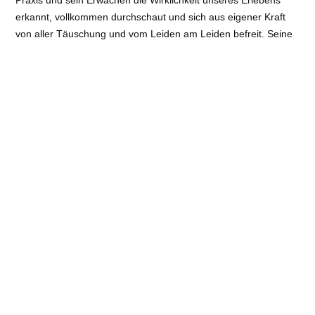
Praxis und sein Erwachen die Wirklichkeit unseres Erlebens
erkannt, vollkommen durchschaut und sich aus eigener Kraft
von aller Täuschung und vom Leiden am Leiden befreit. Seine
Lehre schildert daher die Dinge so, wie sie sind – nämlich die
physischen und psychischen Faktoren, die unser Erleben
bestimmen. Sein Anliegen war es nicht, eine systematische
„Menschenlehre“ zu formulieren, sondern so zu lehren, dass
andere – wie er selbst – den Weg zu wirklichem, bleibendem
Glück finden können. Die Darstellung der wichtigsten Elemente
seiner Lehre mit Hilfe dieser zweiten „Landkarte des Dhamma“
bietet damit gewissermaßen „buddhism in a nutshell“
(Buddhismus im Überblick). In der Hoffnung, diesen Einblick
klar, erhellend und inspirierend weiterzugeben, lade ich herzlich
alle ein, die sich fragen, „wie die Dinge wirklich sind“.
Veranstaltungsort
: Buddha-Talk | Güntherstr. 39, 22087
Hamburg
Art
: Online-Angebote
Referent:
Raimund Hopf (Suttanta)