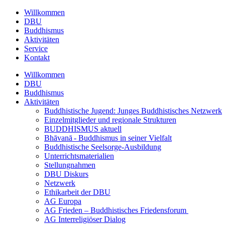
Willkommen
DBU
Buddhismus
Aktivitäten
Service
Kontakt
Willkommen
DBU
Buddhismus
Aktivitäten
Buddhistische Jugend: Junges Buddhistisches Netzwerk
Einzelmitglieder und regionale Strukturen
BUDDHISMUS aktuell
Bhāvanā - Buddhismus in seiner Vielfalt
Buddhistische Seelsorge-Ausbildung
Unterrichtsmaterialien
Stellungnahmen
DBU Diskurs
Netzwerk
Ethikarbeit der DBU
AG Europa
AG Frieden – Buddhistisches Friedensforum
AG Interreligiöser Dialog