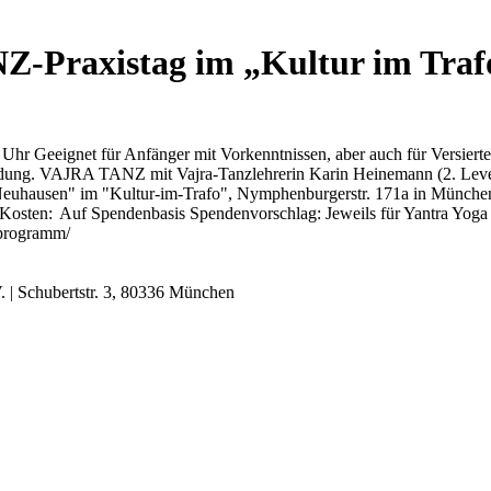
raxistag im „Kultur im Traf
Geeignet für Anfänger mit Vorkenntnissen, aber auch für Versierter
ng. VAJRA TANZ mit Vajra-Tanzlehrerin Karin Heinemann (2. Level) v
"Neuhausen" im "Kultur-im-Trafo", Nymphenburgerstr. 171a in Münche
. Kosten: Auf Spendenbasis Spendenvorschlag: Jeweils für Yantra Yoga
e/programm/
. | Schubertstr. 3, 80336 München