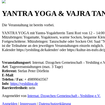
YANTRA YOGA & VAJRA TANZ-P
Die Veranstaltung ist bereits vorbei.
YANTRA YOGA mit Yantra-Yogalehrerin Tami Rori von 12 – 14:00 Uhr 
Mitzubringen: Yogamatte, Yogakissen, warme Socken, bequeme Kleidu
Fortgeschrittene. Mitzubringen: Tanzschuhe oder Socken Ort: Saal 
ist die Teilnahme an den jeweiligen Veranstaltungen einzeln möglich
Kalender https://yeshiling.de/kalender/ oder https://kultur-im-trafo.d
Veranstaltungsort
: Internat. Dzogchen Gemeinschaft – Yeshiling e.V
Art
: Tagesveranstaltungen (max. 3 Tage)
Referent:
Stefan Peter Dörflein
E-Mail
:
Telefon / Fax
: + 49899043567
Info
:
https://yeshiling.de
Barrierefreiheit:
nein
Angemeldet von
Internat. Dzogchen Gemeinschaft - Yeshiling e.V.
Anmelden
|
Impressum
|
Datenschutzerklärung