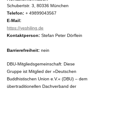
Schubertstr. 3, 80336 München
Telefon:
+ 49899043567
E-Mail:
https://yeshiling.de
Kontaktperson:
Stefan Peter Dörflein
Barrierefreiheit:
nein
DBU-Mitgliedsgemeinschaft:
Diese
Gruppe ist Mitglied der »Deutschen
Buddhistischen Union e.V.« (DBU) – dem
übertradi­tio­nellen Dachverband der
Buddhisten in Deutschland. Alle DBU-
Mitgliedsgemeinschaften sind den
ethischen Grundsätzen eines
gemeinsamen buddhistischen
Bekenntnisses verpflichtet.
Veranstaltungstipps: