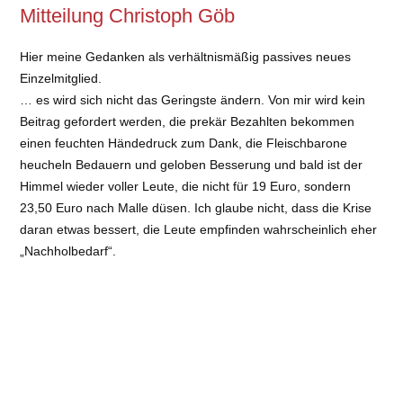
Mitteilung Christoph Göb
Hier meine Gedanken als verhältnismäßig passives neues
Einzelmitglied.
… es wird sich nicht das Geringste ändern. Von mir wird kein
Beitrag gefordert werden, die prekär Bezahlten bekommen
einen feuchten Händedruck zum Dank, die Fleischbarone
heucheln Bedauern und geloben Besserung und bald ist der
Himmel wieder voller Leute, die nicht für 19 Euro, sondern
23,50 Euro nach Malle düsen. Ich glaube nicht, dass die Krise
daran etwas bessert, die Leute empfinden wahrscheinlich eher
„Nachholbedarf“.
Viele Grüße, Christoph Göb
26. Juni 2020
Anmelden
|
Impressum
|
Datenschutzerklärung