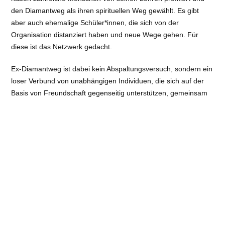
den Diamantweg als ihren spirituellen Weg gewählt. Es gibt
aber auch ehemalige Schüler*innen, die sich von der
Organisation distanziert haben und neue Wege gehen. Für
diese ist das Netzwerk gedacht.
Ex-Diamantweg ist dabei kein Abspaltungsversuch, sondern ein
loser Verbund von unabhängigen Individuen, die sich auf der
Basis von Freundschaft gegenseitig unterstützen, gemeinsam
lernen und ihre individuellen spirituellen Pfade erkunden
möchten. Das Netzwerk ist offen für den Austausch mit anderen
buddhistischen Gemeinschaften. Es erkennt den Wert und die
Vielfalt verschiedener buddhistischer Traditionen an und lädt
diese ein, an einem Dialog teilzunehmen. Seinen Mitgliedern
eröffnet das eine breitere Perspektive auf spirituelle Lehren und
Praktiken, zeigt ihnen mögliche neue Wege auf.
„Kritiker*innen des Diamantweg laden wir ein, in Form von
Gastbeiträgen an unseren Online-Treffen teilzunehmen und in
einen heilsamen Austausch mit uns Ehemaligen zu gehen“,